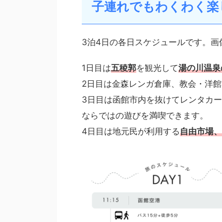
子連れでもわくわく楽
3泊4日の各日スケジュールです。
1日目は
五稜郭
を観光して
湯の川温泉
2日目は金森レンガ倉庫、教会・洋
3日目は函館市内を抜けてレンタカ
ならではの遊びを満喫できます。
4日目は地元民が利用する
自由市場、