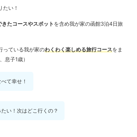
りたい！
できたコースやスポット
を含め我が家の函館3泊4日旅
行っている我が家の
わくわく楽しめる旅行コース
をま
、息子1歳）
食べて幸せ！
みたい！次はどこ行くの？
。