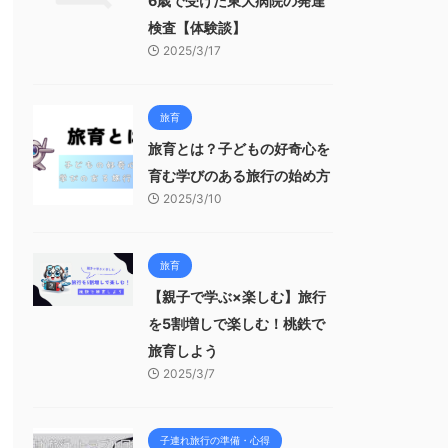
6歳で受けた東大病院の発達
検査【体験談】
2025/3/17
旅育
旅育とは？子どもの好奇心を
育む学びのある旅行の始め方
2025/3/10
旅育
【親子で学ぶ×楽しむ】旅行
を5割増しで楽しむ！桃鉄で
旅育しよう
2025/3/7
子連れ旅行の準備・心得